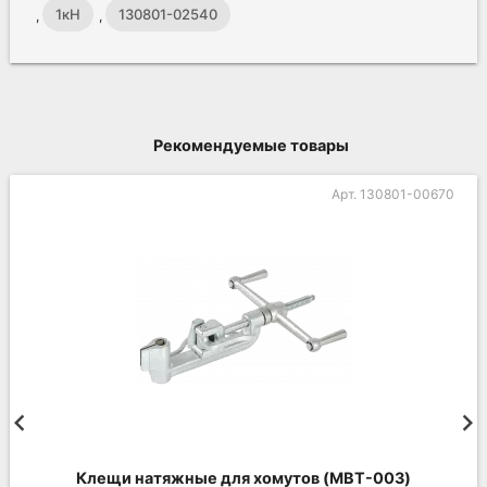
плоского кабеля до 13 мм
1кН
130801-02540
,
,
Рекомендуемые товары
Арт. 130801-00670
Клещи натяжные для хомутов (MBT-003)