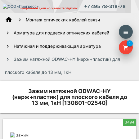
+7 495 78-318-78
ОФИЦИАЛЬНЫЙ ДИЛЕР
АО "СВЯЗЬСТРОЙДЕТАЛЬ"
home
Монтаж оптических кабелей связи
menu
Арматура для подвески оптических кабелей
0
Натяжная и поддерживающая арматура
shopping_cart
Зажим натяжной ODWAC-HY (нерж+пластик) для
плоского кабеля до 13 мм, 1кН
Зажим натяжной ODWAC-HY
(нерж+пластик) для плоского кабеля до
13 мм, 1кН [130801-02540]
3494