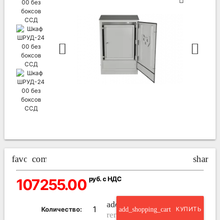
favorite_border
compare_arrows
share
руб. с НДС
107255.00
add_circle_outline
Количество:
add_shopping_cart
КУПИТЬ
remove_circle_outline