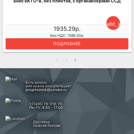
Бокс БКТО-В, без плинтов, с органайзерами ССД
ng_cart
add_shoppi
1935.29р.
Без НДС: 1586.30р.
ПОДРОБНЕЕ
Есть вопрос
или нужна консультация?
progressmsk@yandex.ru
+7(495) 78-318-78
Пн-Пт: 8:30 - 17:00
Доставка
по всей России