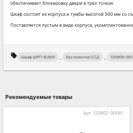
обеспечивает блокировку двери в трех точках.
Шкаф состоит из корпуса и тумбы высотой 500 мм со с
Поставляется пустым в виде корпуса, укомплектованно
local_offer
,
,
Шкаф ШРП-В/800
без плинтов ССД
120909-001
Рекомендуемые товары
Арт. 120902-00081