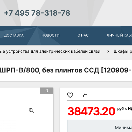
+7 495 78-318-78
ДОСТАВКА
НОВОСТИ
О НАС
ЛИЧНЫЙ КАБ
ые устройства для электрических кабелей связи
Шкафы р
ШРП-В/800, без плинтов ССД [120909-
0
favorite_border
compare_arrows
38473.20
руб. с 
Минимал