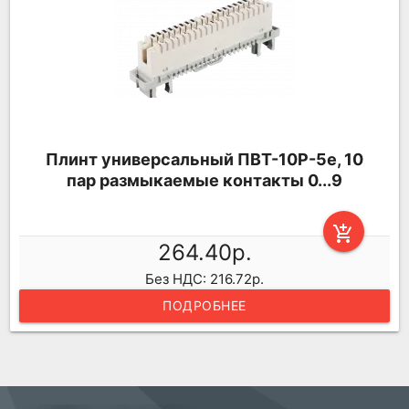
Плинт универсальный ПВТ-10Р-5е, 10
пар размыкаемые контакты 0...9
add_shopping_cart
264.40р.
Без НДС: 216.72р.
ПОДРОБНЕЕ