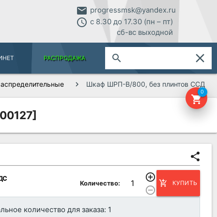
email
progressmsk@yandex.ru
access_time
с 8.30 до 17.30 (пн – пт)
сб-вс выходной
close
search
ИНЕТ
РАСПРОДАЖА
аспределительные
Шкаф ШРП-В/800, без плинтов ССД
0
shopping_cart
00127]
share
add_circle_outline
НДС
add_shopping_cart
Количество:
КУПИТЬ
remove_circle_outline
ьное количество для заказа: 1