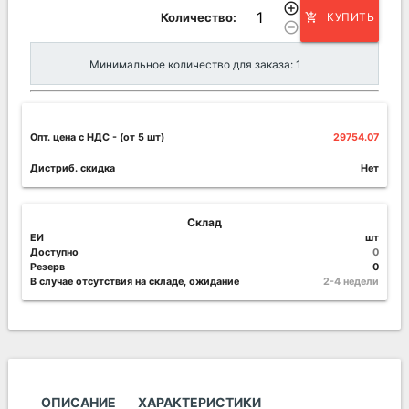
add_circle_outline
Количество:
КУПИТЬ
add_shopping_cart
remove_circle_outline
Минимальное количество для заказа: 1
Опт. цена c НДС
- (от 5 шт)
29754.07
Дистриб. скидка
Нет
Склад
ЕИ
шт
Доступно
0
Резерв
0
В случае отсутствия на складе, ожидание
2-4 недели
ОПИСАНИЕ
ХАРАКТЕРИСТИКИ