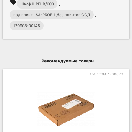
local_offer
Шкаф ШРП-В/600
,
под плинт LSA-PROFIL,без плинтов ССД
,
120908-00145
Рекомендуемые товары
 120804-00070
Арт.