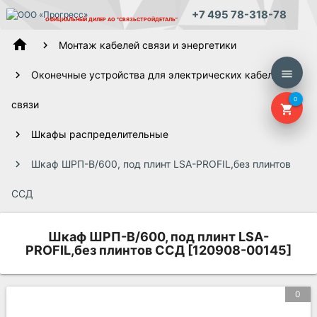
+7 495 78-318-78
ОФИЦИАЛЬНЫЙ ДИЛЕР
АО "СВЯЗЬСТРОЙДЕТАЛЬ"
home
Монтаж кабелей связи и энергетики
menu
Оконечные устройства для электрических кабелей
0
связи
shopping_cart
Шкафы распределительные
Шкаф ШРП-В/600, под плинт LSA-PROFIL,без плинтов
ССД
Шкаф ШРП-В/600, под плинт LSA-
PROFIL,без плинтов ССД [120908-00145]
0