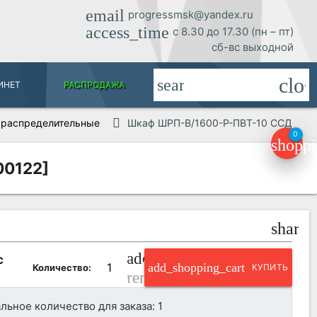
email
progressmsk@yandex.ru
access_time
с 8.30 до 17.30 (пн – пт)
сб-вс выходной
clos
search
ИНЕТ
РАСПРОДАЖА
распределительные
Шкаф ШРП-В/1600-Р-ПВТ-10 ССД
0
shoppi
00122]
share
add_circle_outline
С
add_shopping_cart
Количество:
КУПИТЬ
remove_circle_outline
ьное количество для заказа: 1