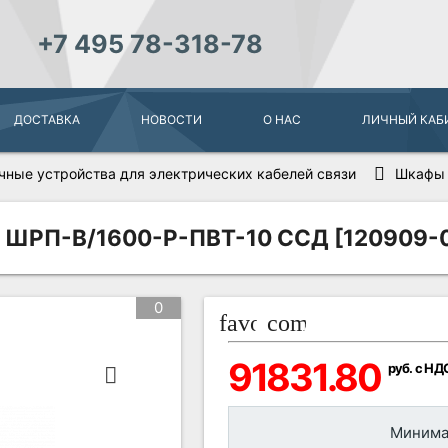
+7 495 78-318-78
ДОСТАВКА
НОВОСТИ
О НАС
ЛИЧНЫЙ КАБ
чные устройства для электрических кабелей связи
Шкафы 
ШРП-В/1600-Р-ПВТ-10 ССД [120909-
0
favorite_border
compare_arrows
91831.80
руб. с НД
Минимал