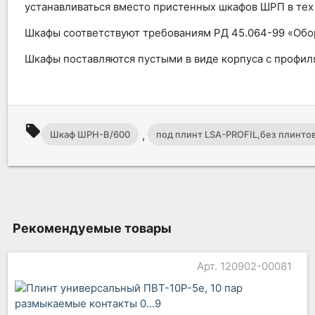
устанавливаться вместо пристенных шкафов ШРП в тех
Шкафы соответствуют требованиям РД 45.064-99 «Обор
Шкафы поставляются пустыми в виде корпуса с профил
local_offer
,
Шкаф ШРН-В/600
под плинт LSA-PROFIL,без плинто
Рекомендуемые товары
Арт. 120902-00081