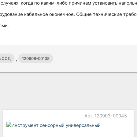
 случаях, когда по каким-либо причинам установить напол
удование кабельное оконечное. Общие технические требова
ями.
,
в ССД
120908-00138
Арт. 120903-00045