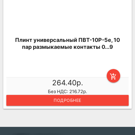
Плинт универсальный ПВТ-10Р-5е, 10
пар размыкаемые контакты 0...9
add_shopping_cart
264.40р.
Без НДС: 216.72р.
ПОДРОБНЕЕ