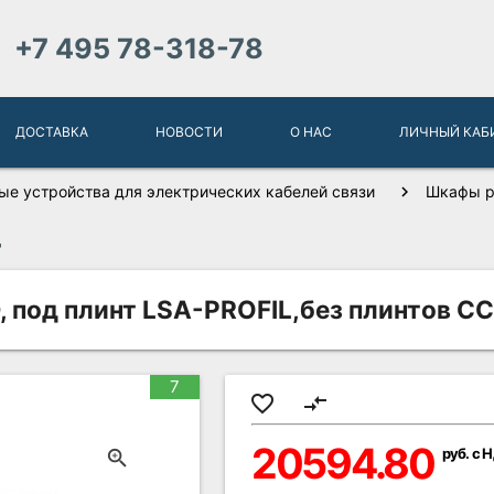
+7 495 78-318-78
ДОСТАВКА
НОВОСТИ
О НАС
ЛИЧНЫЙ КАБ
ые устройства для электрических кабелей связи
Шкафы р
Д
под плинт LSA-PROFIL,без плинтов С
7
favorite_border
compare_arrows
20594.80
руб. с 