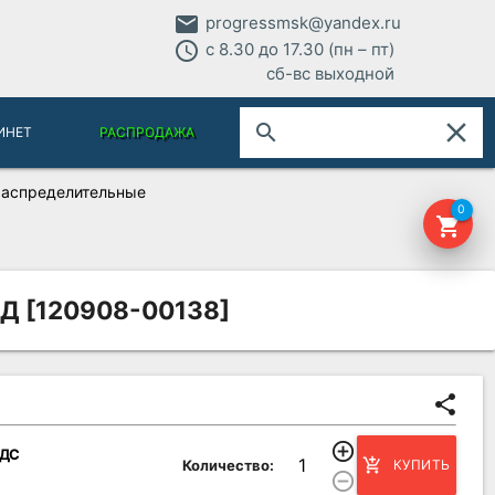
email
progressmsk@yandex.ru
access_time
с 8.30 до 17.30 (пн – пт)
сб-вс выходной
close
search
ИНЕТ
РАСПРОДАЖА
аспределительные
0
shopping_cart
СД [120908-00138]
share
add_circle_outline
НДС
add_shopping_cart
Количество:
КУПИТЬ
remove_circle_outline