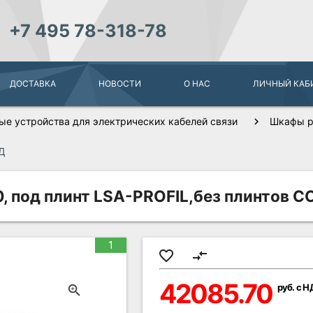
+7 495 78-318-78
ДОСТАВКА
НОВОСТИ
О НАС
ЛИЧНЫЙ КАБ
ые устройства для электрических кабелей связи
Шкафы р
СД
 под плинт LSA-PROFIL,без плинтов С
1
favorite_border
compare_arrows
42085.70
руб. с 