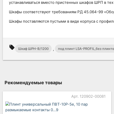
устанавливаться вместо пристенных шкафов ШРП в тех
Шкафы соответствуют требованиям РД 45.064-99 «Обор
Шкафы поставляются пустыми в виде корпуса с профил
local_offer
,
Шкаф ШРН-В/1200
под плинт LSA-PROFIL,без плинт
Рекомендуемые товары
Арт. 120902-00081