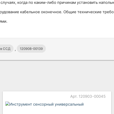
 случаях, когда по каким-либо причинам установить напол
удование кабельное оконечное. Общие технические требова
ями.
,
ов ССД
120908-00139
Арт. 120903-00045