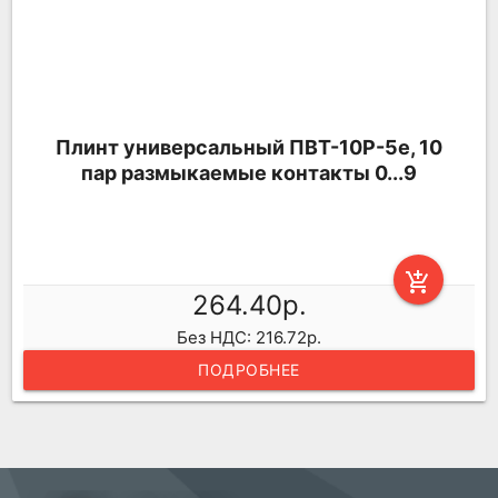
Плинт универсальный ПВТ-10Р-5е, 10
пар размыкаемые контакты 0...9
add_shopping_cart
264.40р.
Без НДС: 216.72р.
ПОДРОБНЕЕ