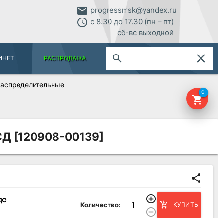
email
progressmsk@yandex.ru
access_time
с 8.30 до 17.30 (пн – пт)
сб-вс выходной
close
search
ИНЕТ
РАСПРОДАЖА
аспределительные
0
shopping_cart
СД [120908-00139]
share
add_circle_outline
НДС
add_shopping_cart
Количество:
КУПИТЬ
remove_circle_outline