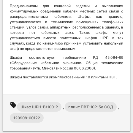
Предназначены для концевой заделки и выполнения
коммутируемых соединений кабелей местных сетей связи с
распределительными кабелями. Шкафы, как правило,
устанавливаются в технических помещениях телефонных
станций, узлов связи, аппаратных, расположенных в зданиях, в
которых нет кабельных шахт. Также шкафы могут
устанавливаться вместо пристенных шкафов ШРП в тех
случаях, когда по каким-либо причинам установить напольный
шкаф не представляется возможным.
Шкафы соответствуют требованиям РД 45.064-99
«Оборудование кабельное оконечное. Общие технические
требования» (утв. Минсвязи России 06.06.2000).
Шкафы поставляются укомплектованными 10 плинтами ПВТ.
local_offer
Шкаф ШРН-В/100-Р
плинт ПВТ-10Р-5е ССД
,
,
120908-00122