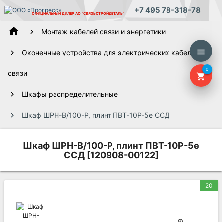
+7 495 78-318-78
ОФИЦИАЛЬНЫЙ ДИЛЕР
АО "СВЯЗЬСТРОЙДЕТАЛЬ"
home
Монтаж кабелей связи и энергетики
menu
Оконечные устройства для электрических кабелей
0
связи
shopping_cart
Шкафы распределительные
Шкаф ШРН-В/100-Р, плинт ПВТ-10Р-5е ССД
Шкаф ШРН-В/100-Р, плинт ПВТ-10Р-5е
ССД [120908-00122]
20