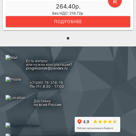
add_shopping_cart
264.40р.
Без НДС: 216.72р.
ПОДРОБНЕЕ
Есть вопрос
или нужна консультация?
progressmsk@yandex.ru
+7(495) 78-318-78
Пн-Пт: 8:30 - 17:00
Доставка
по всей России