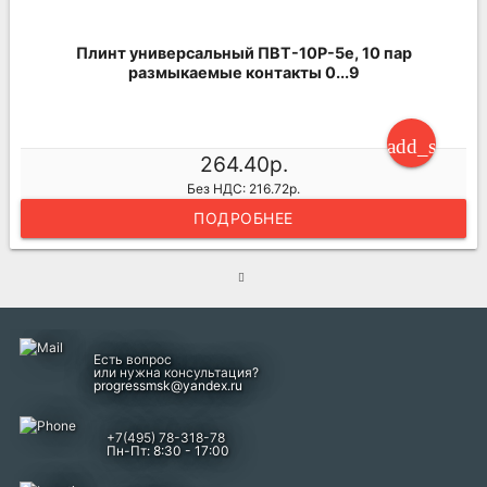
Плинт универсальный ПВТ-10Р-5е, 10 пар
размыкаемые контакты 0...9
add_shoppi
264.40р.
Без НДС: 216.72р.
ПОДРОБНЕЕ
Есть вопрос
или нужна консультация?
progressmsk@yandex.ru
+7(495) 78-318-78
Пн-Пт: 8:30 - 17:00