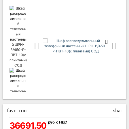
favorite_border
compare_arrows
share
руб. с НДС
36691.50