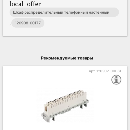
local_offer
Шкаф распределительный телефонный настенный
ШРН-В/450-Р-ПВТ-10(с плинтами) ССД
120908-00177
,
Рекомендуемые товары
Арт. 120902-00081