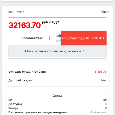
favorite_border
compare_arrows
share
руб. с НДС
32163.70
add_circle_outline
Количество:
add_shopping_cart
КУПИТЬ
remove_circle_outline
Минимальное количество для заказа: 1
Опт. цена c НДС
- (от 2 шт)
31198.79
Дистриб. скидка
Нет
Склад
ЕИ
шт
Доступно
0
Резерв
0
В случае отсутствия на складе, ожидание
2-4 недели