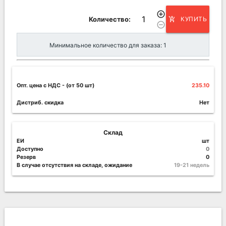
add_circle_outline
Количество:
КУПИТЬ
add_shopping_cart
remove_circle_outline
Минимальное количество для заказа: 1
Опт. цена c НДС
- (от 50 шт)
235.10
Дистриб. скидка
Нет
Склад
ЕИ
шт
Доступно
0
Резерв
0
В случае отсутствия на складе, ожидание
19-21 недель