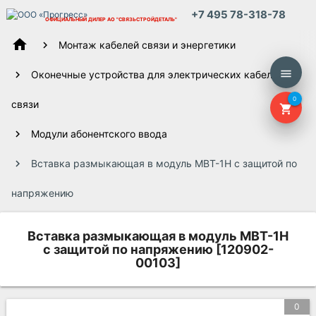
+7 495 78-318-78
ОФИЦИАЛЬНЫЙ ДИЛЕР
АО "СВЯЗЬСТРОЙДЕТАЛЬ"
home
Монтаж кабелей связи и энергетики
menu
Оконечные устройства для электрических кабелей
0
связи
shopping_cart
Модули абонентского ввода
Вставка размыкающая в модуль МВТ-1Н с защитой по
напряжению
Вставка размыкающая в модуль МВТ-1Н
с защитой по напряжению [120902-
00103]
0