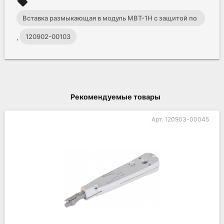
local_offer
Вставка размыкающая в модуль МВТ-1Н с защитой по
напряжению
120902-00103
,
Рекомендуемые товары
Арт. 120903-00045