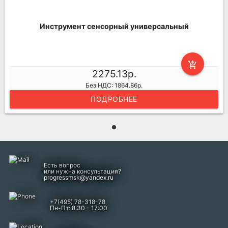
Инструмент сенсорный универсальный
add_shopping_cart
2275.13р.
Без НДС: 1864.86р.
ПОДРОБНЕЕ
Есть вопрос
или нужна консультация?
progressmsk@yandex.ru
+7(495) 78-318-78
Пн-Пт: 8:30 - 17:00