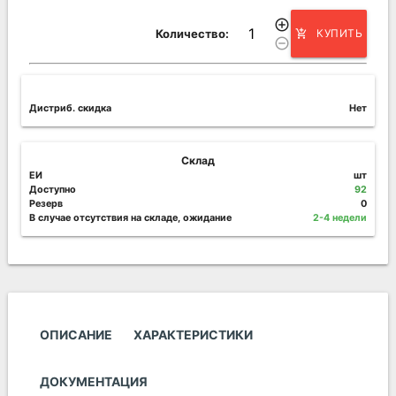
add_circle_outline
Количество:
КУПИТЬ
add_shopping_cart
remove_circle_outline
Дистриб. скидка
Нет
Склад
ЕИ
шт
Доступно
92
Резерв
0
В случае отсутствия на складе, ожидание
2-4 недели
ОПИСАНИЕ
ХАРАКТЕРИСТИКИ
ДОКУМЕНТАЦИЯ