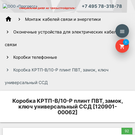
+7 495 78-318-78
ОФИЦИАЛЬНЫЙ ДИЛЕР
АО "СВЯЗЬСТРОЙДЕТАЛЬ"
home
Монтаж кабелей связи и энергетики
menu
Оконечные устройства для электрических кабелей
0
связи
shopping_cart
Коробки телефонные
Коробка КРТП-В/10-Р плинт ПВТ, замок, ключ
универсальный ССД
Коробка КРТП-В/10-Р плинт ПВТ, замок,
ключ универсальный ССД [120901-
00062]
92