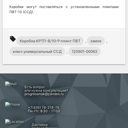
Коробки могут поставляться с установленными плинтами
ПВТ-10 (ССД).
local_offer
Коробка КРТП-В/10-Р плинт ПВТ
замок
,
,
ключ универсальный ССД
120901-00062
,
Есть вопрос
или нужна консультация?
progressmsk@yandex.ru
+7(495) 78-318-78
Пн-Пт: 8:30 - 17:00
Доставка