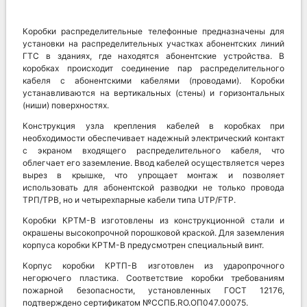
Коробки распределительные телефонные предназначены для
установки на распределительных участках абонентских линий
ГТС в зданиях, где находятся абонентские устройства. В
коробках происходит соединение пар распределительного
кабеля с абонентскими кабелями (проводами). Коробки
устанавливаются на вертикальных (стены) и горизонтальных
(ниши) поверхностях.
Конструкция узла крепления кабелей в коробках при
необходимости обеспечивает надежный электрический контакт
с экраном входящего распределительного кабеля, что
облегчает его заземление. Ввод кабелей осуществляется через
вырез в крышке, что упрощает монтаж и позволяет
использовать для абонентской разводки не только провода
ТРП/ТРВ, но и четырехпарные кабели типа UTP/FTP.
Коробки КРТМ-В изготовлены из конструкционной стали и
окрашены высокопрочной порошковой краской. Для заземления
корпуса коробки КРТМ-В предусмотрен специальный винт.
Корпус коробки КРТП-В изготовлен из ударопрочного
негорючего пластика. Соответствие коробки требованиям
пожарной безопасности, установленных ГОСТ 12176,
подтверждено сертификатом №ССПБ.RО.OП047.00075.