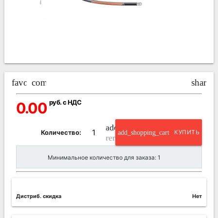
favorite_border
compare_arrows
share
руб. с НДС
0.00
add_circle_outline
Количество:
add_shopping_cart
КУПИТЬ
remove_circle_outline
Минимальное количество для заказа: 1
Дистриб. скидка
Нет