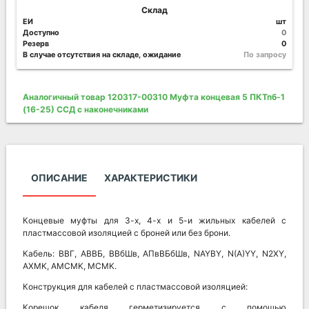
Склад
ЕИ
шт
Доступно
0
Резерв
0
В случае отсутствия на складе, ожидание
По запросу
Аналогичный товар 120317-00310 Муфта концевая 5 ПКТпб-1
(16-25) ССД с наконечниками
ОПИСАНИЕ
ХАРАКТЕРИСТИКИ
Концевые муфты для 3-х, 4-х и 5-и жильных кабелей с
пластмассовой изоляцией с броней или без брони.
Кабель: ВВГ, АВВБ, ВВбШв, АПвВБбШв, NAYBY, N(A)YY, N2XY,
AXMK, AMCMK, MCMK.
Конструкция для кабелей с пластмассовой изоляцией:
Корешок кабеля герметизируется с помощью