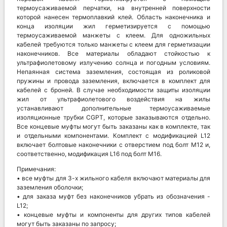
термоусаживаемой перчатки, на внутренней поверхности
которой нанесен термоплавкий клей. Область наконечника и
конца изоляции жил герметизируется с помощью
термоусаживаемой манжеты с клеем. Для одножильных
кабелей требуются только манжеты с клеем для герметизации
наконечников. Все материалы обладают стойкостью к
ультрафиолетовому излучению солнца и погодным условиям.
Непаянная система заземления, состоящая из роликовой
пружины и провода заземления, включается в комплект для
кабелей с броней. В случае необходимости защиты изоляции
жил от ультрафиолетового воздействия на жилы
устанавливают дополнительные термоусаживаемые
изоляционные трубки CGPT, которые заказываются отдельно.
Все концевые муфты могут быть заказаны как в комплекте, так
и отдельными компонентами. Комплект с модификацией L12
включает болтовые наконечники с отверстием под болт M12 и,
соответственно, модификация L16 под болт М16.
Примечания:
• все муфты для 3-х жильного кабеля включают материалы для
заземления оболочки;
• для заказа муфт без наконечников убрать из обозначения -
L12;
• концевые муфты и компоненты для других типов кабелей
могут быть заказаны по запросу;