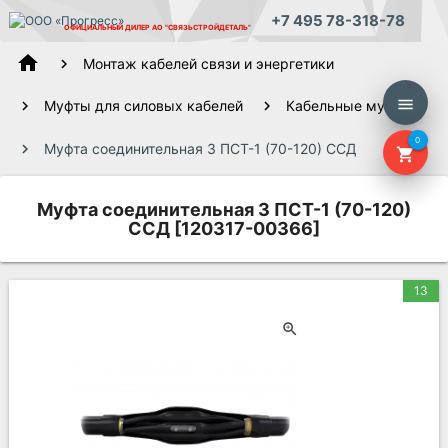
+7 495 78-318-78
ОФИЦИАЛЬНЫЙ ДИЛЕР
АО "СВЯЗЬСТРОЙДЕТАЛЬ"
home
Монтаж кабелей связи и энергетики
menu
Муфты для силовых кабелей
Кабельные муфты
0
Муфта соединительная 3 ПСТ-1 (70-120) ССД
shopping_cart
Муфта соединительная 3 ПСТ-1 (70-120)
ССД [120317-00366]
13