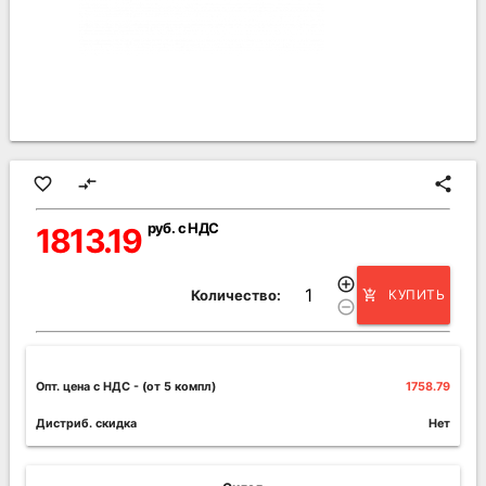
favorite_border
compare_arrows
share
руб. с НДС
1813.19
add_circle_outline
Количество:
КУПИТЬ
add_shopping_cart
remove_circle_outline
Опт. цена c НДС
- (от 5 компл)
1758.79
Дистриб. скидка
Нет