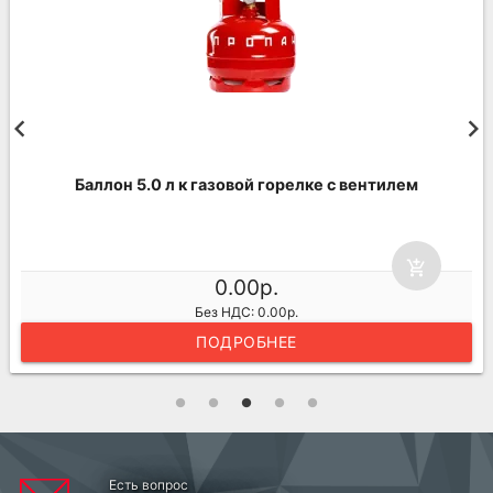
Баллон 5.0 л к газовой горелке с вентилем
add_shopping_cart
0.00р.
Без НДС: 0.00р.
ПОДРОБНЕЕ
Есть вопрос