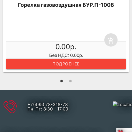
Горелка газовоздушная БУР.П-1008
add_shopping_cart
0.00р.
Без НДС: 0.00р.
ПОДРОБНЕЕ
+7(495) 78-318-78
Пн-Пт: 8:30 - 17:00
ЗА