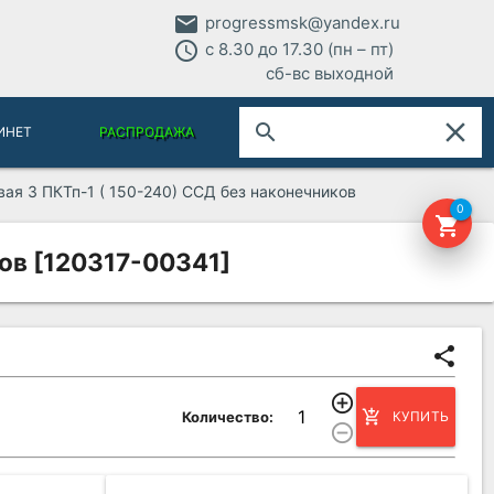
email
progressmsk@yandex.ru
access_time
с 8.30 до 17.30 (пн – пт)
сб-вс выходной
close
search
ИНЕТ
РАСПРОДАЖА
ая 3 ПКТп-1 ( 150-240) ССД без наконечников
0
shopping_cart
ов [120317-00341]
share
add_circle_outline
add_shopping_cart
Количество:
КУПИТЬ
remove_circle_outline