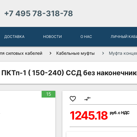
+7 495 78-318-78
ДОСТАВКА
НОВОСТИ
О НАС
ЛИЧНЫЙ КАБ
ля силовых кабелей
Кабельные муфты
Муфта концев
 ПКТп-1 ( 150-240) ССД без наконечник
15
favorite_border
compare_arrows
1245.18
руб. с НДС