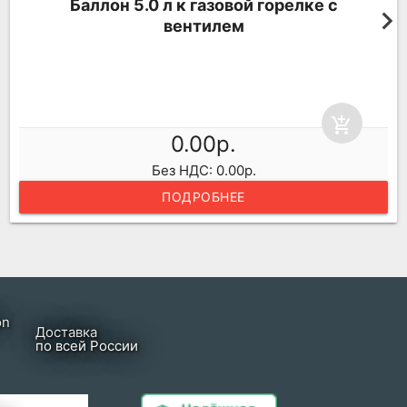
Баллон 5.0 л к газовой горелке с
вентилем
add_shopping_cart
0.00р.
Без НДС: 0.00р.
ПОДРОБНЕЕ
Доставка
по всей России