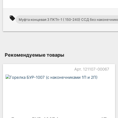
local_offer
Муфта концевая 3 ПКТп-1 ( 150-240) ССД без наконечник
Рекомендуемые товары
Арт. 121107-00067