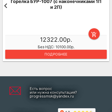
Горелка БУР-1007 (с наконечниками 1П
и 2П)
add_shopping_cart
12322.00р.
Без НДС: 10100.00р.
ПОДРОБНЕЕ
Есть вопрос
или нужна консультация?
progressmsk@yandex.ru