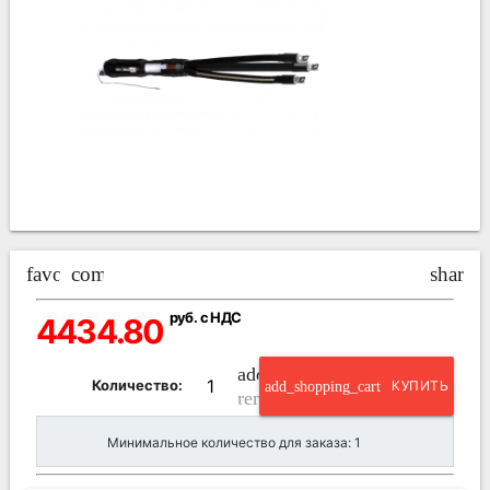
favorite_border
compare_arrows
share
руб. с НДС
4434.80
add_circle_outline
Количество:
add_shopping_cart
КУПИТЬ
remove_circle_outline
Минимальное количество для заказа: 1