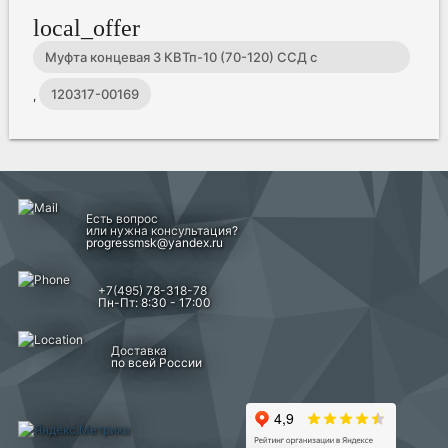
local_offer
Муфта концевая 3 КВТп-10 (70-120) ССД с
наконечниками
120317-00169
,
Есть вопрос
или нужна консультация?
progressmsk@yandex.ru
+7(495) 78-318-78
Пн-Пт: 8:30 - 17:00
Доставка
по всей России