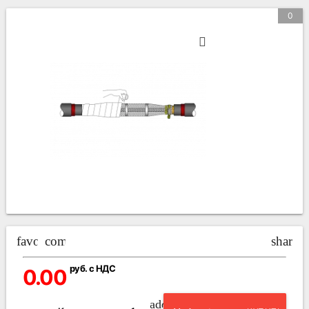
0
favorite_border
compare_arrows
share
руб. с НДС
0.00
add_circle_outline