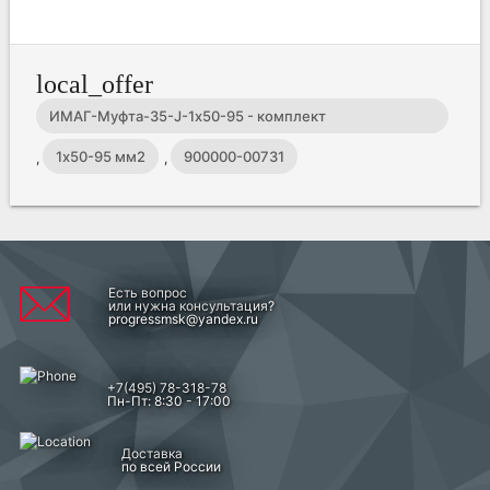
local_offer
ИМАГ-Муфта-35-J-1х50-95 - комплект
соединительной муфты холодной усадки для 1-
1х50-95 мм2
900000-00731
,
,
жильного кабеля с изоляцией из СПЭ на 35 кВ
Есть вопрос
или нужна консультация?
progressmsk@yandex.ru
+7(495) 78-318-78
Пн-Пт: 8:30 - 17:00
Доставка
по всей России