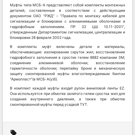
Муфты типа МСБ-А представляют собой комплекты монтажных
деталей, составленные в соответствии с действующим
документом ОАО “РЖД” – “Правила по монтажу кабелей для
сигнализации и блокировки с алюминиевыми оболочками и
гидрофобным заполнением. ПР 32 ЦШ 10.11-2001”,
утвержденным Департаментом сигнализации, централизации и
блокировки 28 февраля 2002 года.
В комплекты муфт включены детали и материалы,
обеспечивающие: изолирование скруток жил, восстановление
гидрофобного заполнения в сростке гелем 8882 компании 3М;
соединение алюминиевой оболочки; восстановление
герметичности оболочки; перепайку брони и механическую
защиту смонтированной муфты влагоотверждаемым бинтом
“Армопласт”(в МСБ-А(у)б).
В комплект каждой муфты входит рулон виниловой ленты EZ.
Она используется при обмотке залитого гелем сростка жил для
создания внутреннего давления, а также при обмотке
смонтированной муфты перед усадкой ТУТ.
local_offer