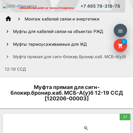
+7 495 78-318-78
ОФИЦИАЛЬНЫЙ ДИЛЕР
АО "СВЯЗЬСТРОЙДЕТАЛЬ"
home
Монтаж кабелей связи и энергетики
menu
Муфты для кабелей связи на объектах РЖД
0
Муфты термоусаживаемые для ЖД
shopping_cart
Муфта прямая для сигн-блокир.бронир.каб. МСБ-А(у)б
12-19 ССД
Муфта прямая для сигн-
блокир.бронир.каб. МСБ-А(у)б 12-19 ССД
[120206-00003]
37