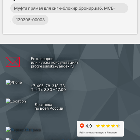
Муфта прямая для сигн-блокир.бронир.каб. МСБ-
А(у)б 12-19 ССД
120206-00003
,
Есть вопрос
или нужна консультация?
progressmsk@yandex.ru
+7(495) 78-318-78
Пн-Пт: 8:30 - 17:00
Доставка
по всей России