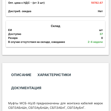
Опт. цена c НДС
- (от 3 шт)
19782.67
Дистриб. скидка
Нет
Склад
ЕИ
шт
Доступно
37
Резерв
0
В случае отсутствия на складе, ожидание
2-4 недели
ОПИСАНИЕ
ХАРАКТЕРИСТИКИ
ДОКУМЕНТАЦИЯ
Муфты МСБ-А(у)б предназначены для монтажа кабелей марок
СБПЗАБпШп, СБПЗАуБпШп, СБПЗАБпГ, СБПЗАуБпГ.