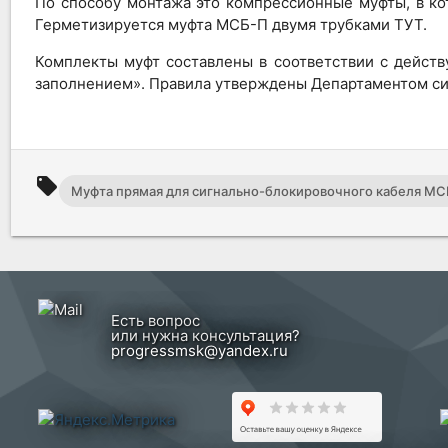
По способу монтажа это компрессионные муфты, в к
Герметизируется муфта МСБ-П двумя трубками ТУТ.
Комплекты муфт составлены в соответствии с дейст
заполнением». Правила утверждены Департаментом си
local_offer
Муфта прямая для сигнально-блокировочного кабеля МС
Есть вопрос
или нужна консультация?
progressmsk@yandex.ru