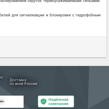
изолированием скруток термоусаживаемыми гильзами.
белей для сигнализации и блокировки с гидрофобным
Доставка
по всей России
ЗНЕС