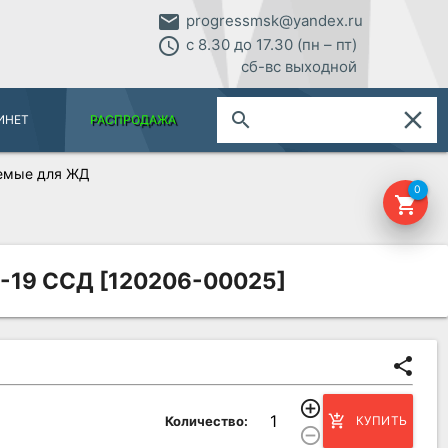
email
progressmsk@yandex.ru
access_time
с 8.30 до 17.30 (пн – пт)
сб-вс выходной
close
search
ИНЕТ
РАСПРОДАЖА
емые для ЖД
0
shopping_cart
2-19 ССД [120206-00025]
share
add_circle_outline
add_shopping_cart
Количество:
КУПИТЬ
remove_circle_outline