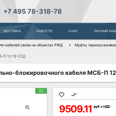
+7 495 78-318-78
ДОСТАВКА
НОВОСТИ
О НАС
ЛИЧНЫЙ КАБ
ля кабелей связи на объектах РЖД
Муфты термоусажива
Б-П 12-19 ССД
льно-блокировочного кабеля МСБ-П 1
32
favorite_border
compare_arrows
9509.11
руб. с НДС