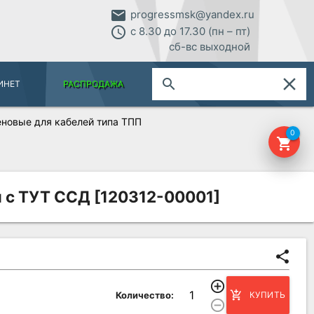
email
progressmsk@yandex.ru
access_time
с 8.30 до 17.30 (пн – пт)
сб-вс выходной
close
search
ИНЕТ
РАСПРОДАЖА
новые для кабелей типа ТПП
0
shopping_cart
и с ТУТ ССД [120312-00001]
share
add_circle_outline
add_shopping_cart
Количество:
КУПИТЬ
remove_circle_outline