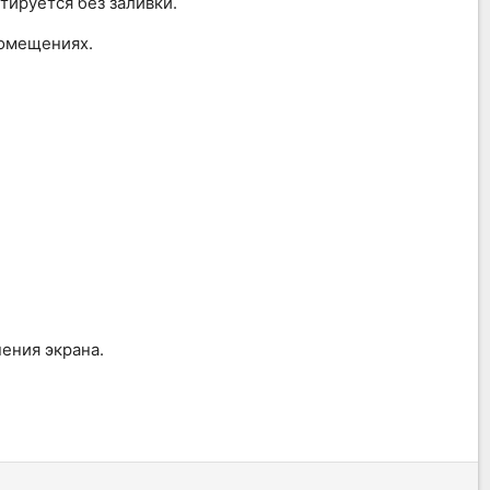
тируется без заливки.
помещениях.
ения экрана.