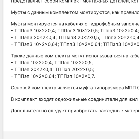
Представляет собой комплект монтажных деталей, котор
Муфты с данным комплектом монтируются, как правило,
Муфты монтируются на кабелях с гидрофобным заполн
- ТППэпЗ 10×2×0,4; ТППэпЗ 10×2×0,5; ТПппЗ 10×2×0,4;
- ТППэпЗ 20×2×0,4; ТППэпЗ 20×2×0,5; ТПппЗ 20×2×0,4
- ТППэпЗ 10×2×0,64; ТПппЗ 10×2×0,64; ТППэпЗ 10×2×0,
Также данные комплекты могут использоваться на кабе
- ТППэп 10×2×0,4; ТППэп 10×2×0,5;
- ТППэп 20×2×0,4; ТППэп 20×2×0,5;
- ТППэп 10×2×0,64; ТППэп 10×2×0,7.
Основой комплекта является муфта типоразмера МПП 0,
В комплект входят одножильные соединители для жил 
Дополнительно следует приобретать расходные матери