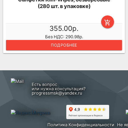
(280 шт. в упаковке)
add_shopping_cart
355.00р.
Без НДС: 290.98р.
ПОДРОБНЕЕ
Есть вопрос
или нужна консультация?
progressmsk@yandex.ru
Политика Конфиденциальности
Не я