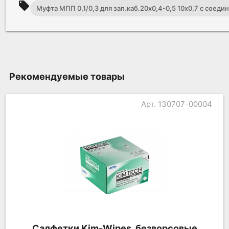
local_offer
Муфта МПП 0,1/0,3 для зап.каб.20х0,4-0,5 10х0,7 с соед
Рекомендуемые товары
Арт. 130707-00004
Салфетки Kim-Wipes, безворсовые