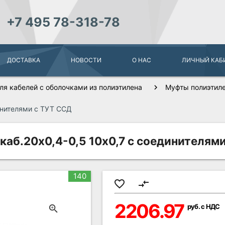
+7 495 78-318-78
ДОСТАВКА
НОВОСТИ
О НАС
ЛИЧНЫЙ КАБ
ля кабелей с оболочками из полиэтилена
Муфты полиэтиле
динителями с ТУТ ССД
.каб.20х0,4-0,5 10х0,7 с соединителям
140
favorite_border
compare_arrows
2206.97
руб. с НДС