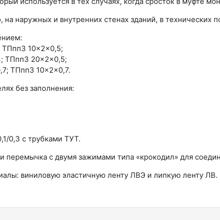
ый используется в тех случаях, когда сросток в муфте мон
 на наружных и внутренних стенах зданий, в технических 
ением:
 ТПппЗ 10×2×0,5;
; ТПппЗ 20×2×0,5;
7; ТПппЗ 10×2×0,7.
лях без заполнения:
1/0,3 с трубками ТУТ.
и перемычка с двумя зажимами типа «крокодил» для соедин
алы: виниловую эластичную ленту ЛВЭ и липкую ленту ЛВ.