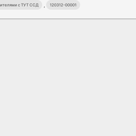
,
инителями с ТУТ ССД
120312-00001