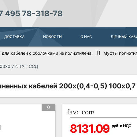
7 495 78-318-78
ДОСТАВКА
НОВОСТИ
О НАС
ЛИЧНЫЙ КАБ
 для кабелей с оболочками из полиэтилена
Муфты полиэтил
100х0,7 с ТУТ ССД
ненных кабелей 200х(0,4-0,5) 100х0,7
0
favorite_border
compare_arrows
8131.09
руб. с НДС