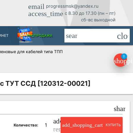
email
progressmsk@yandex.ru
access_time
с 8.30 до 17.30 (пн – пт)
сб-вс выходной
clos
search
ИНЕТ
РАСПРОДАЖА
еновые для кабелей типа ТПП
0
shoppi
 с ТУТ ССД [120312-00021]
share
add_circle_outline
add_shopping_cart
Количество:
КУПИТЬ
remove_circle_outline