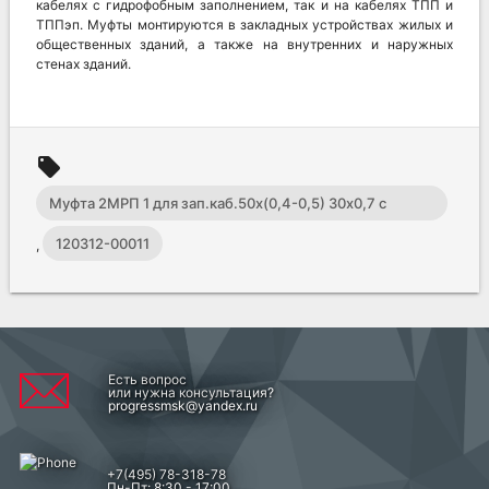
кабелях с гидрофобным заполнением, так и на кабелях ТПП и
ТППэп. Муфты монтируются в закладных устройствах жилых и
общественных зданий, а также на внутренних и наружных
стенах зданий.
local_offer
Муфта 2МРП 1 для зап.каб.50х(0,4-0,5) 30х0,7 с
соединителями с ТУТ ССД
120312-00011
,
Есть вопрос
или нужна консультация?
progressmsk@yandex.ru
+7(495) 78-318-78
Пн-Пт: 8:30 - 17:00