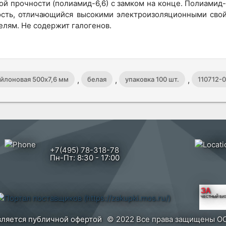
ой прочности (полиамид-6,6) с замком на конце. Полиами
сть, отличающийся высокими электроизоляционными свойс
лям. Не содержит галогенов.
,
,
,
йлоновая 500x7,6 мм
белая
упаковка 100 шт.
110712-
+7(495) 78-318-78
Пн-Пт: 8:30 - 17:00
ЗА
ЧЕСТНЫЙ БИ
вляется публичной офертой
© 2022 Все права защищены ОО