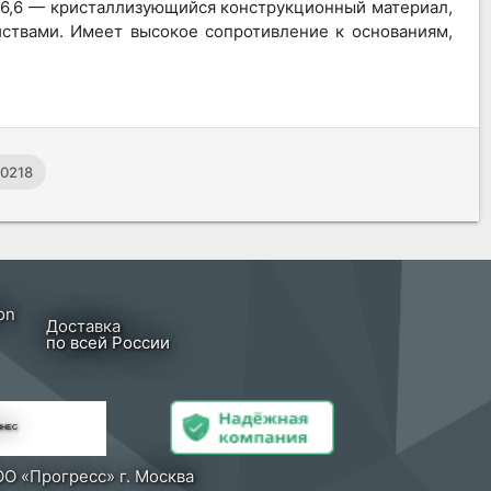
д-6,6 — кристаллизующийся конструкционный материал,
твами. Имеет высокое сопротивление к основаниям,
00218
Доставка
по всей России
ЗНЕС
О «Прогресс» г. Москва