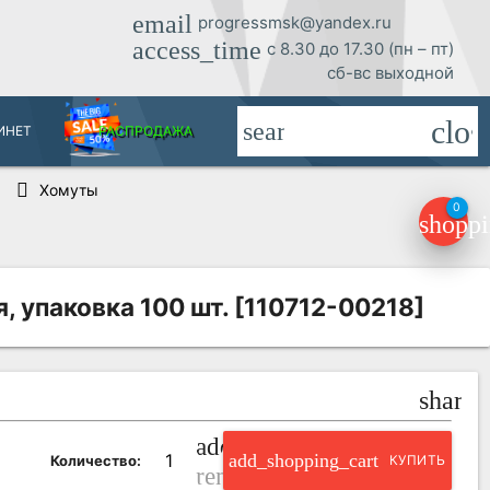
email
progressmsk@yandex.ru
access_time
с 8.30 до 17.30 (пн – пт)
сб-вс выходной
clos
search
ИНЕТ
РАСПРОДАЖА
Хомуты
0
shoppi
 упаковка 100 шт. [110712-00218]
share
add_circle_outline
add_shopping_cart
Количество:
КУПИТЬ
remove_circle_outline