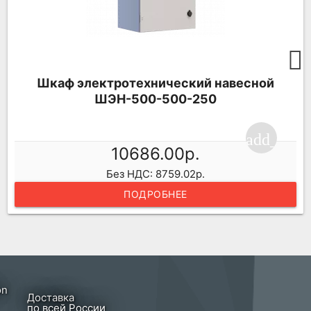
Шкаф электротехнический навесной
ШЭН-500-500-250
ping_cart
add_shop
10686.00р.
Без НДС: 8759.02р.
ПОДРОБНЕЕ
Доставка
по всей России