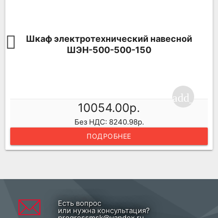
Шкаф электротехнический навесной
ШЭН-500-500-150
ping_cart
add_shop
10054.00р.
Без НДС: 8240.98р.
ПОДРОБНЕЕ
Есть вопрос
или нужна консультация?
progressmsk@yandex.ru