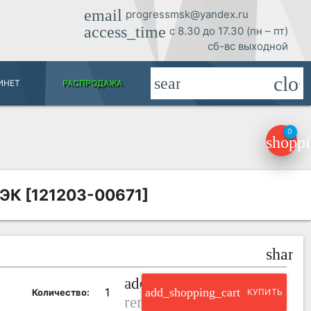
email
progressmsk@yandex.ru
access_time
с 8.30 до 17.30 (пн – пт)
сб-вс выходной
clos
search
ИНЕТ
РАСПРОДАЖА
0
shoppi
ИЭК [121203-00671]
share
add_circle_outline
add_shopping_cart
Количество:
КУПИТЬ
remove_circle_outline