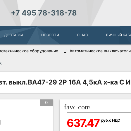
+7 495 78-318-78
ДОСТАВКА
НОВОСТИ
О НАС
ЛИЧНЫЙ КАБ
ротехническое оборудование
Автоматические выключатели
К
. выкл.ВА47-29 2Р 16А 4,5кА х-ка С 
0
favorite_border
compare_arrows
637.47
руб. с НДС