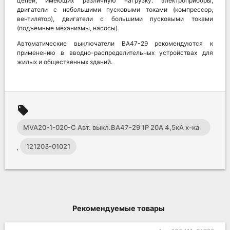
цепей, имеющих различную нагрузку: электроприборы,
двигатели с небольшими пусковыми токами (компрессор,
вентилятор), двигатели с большими пусковыми токами
(подъемные механизмы, насосы).
Автоматические выключатели ВА47-29 рекомендуются к
применению в вводно-распределительных устройствах для
жилых и общественных зданий.
local_offer
MVA20-1-020-C Авт. выкл.ВА47-29 1Р 20А 4,5кА х-ка
С ИЭК
121203-01021
,
Рекомендуемые товары