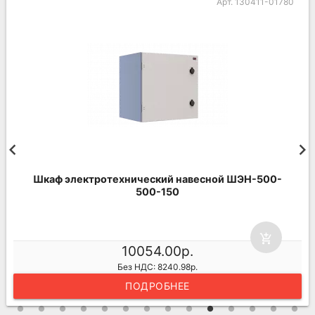
Арт. 130411-01780
Шкаф электротехнический навесной ШЭН-500-
500-150
add_shopping_cart
10054.00р.
Без НДС: 8240.98р.
ПОДРОБНЕЕ