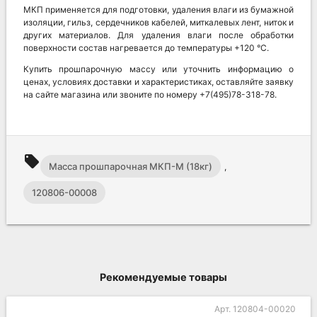
МКП применяется для подготовки, удаления влаги из бумажной
изоляции, гильз, сердечников кабелей, миткалевых лент, ниток и
других материалов. Для удаления влаги после обработки
поверхности состав нагревается до температуры +120 °С.
Купить прошпарочную массу или уточнить информацию о
ценах, условиях доставки и характеристиках, оставляйте заявку
на сайте магазина или звоните по номеру +7(495)78-318-78.
local_offer
Масса прошпарочная МКП-М (18кг)
,
120806-00008
Рекомендуемые товары
Арт. 120804-00020