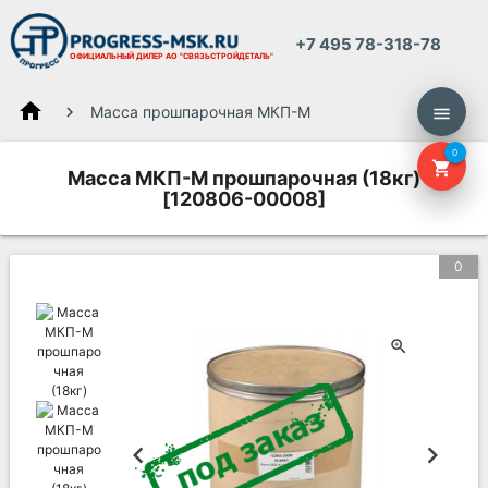
+7 495 78-318-78
ОФИЦИАЛЬНЫЙ ДИЛЕР
АО "СВЯЗЬСТРОЙДЕТАЛЬ"
home
Масса прошпарочная МКП-М
menu
0
shopping_cart
Масса МКП-М прошпарочная (18кг)
[120806-00008]
0