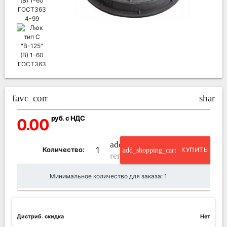
favorite_border
compare_arrows
share
руб. с НДС
0.00
add_circle_outline
Количество:
add_shopping_cart
КУПИТЬ
remove_circle_outline
Минимальное количество для заказа: 1
Дистриб. скидка
Нет