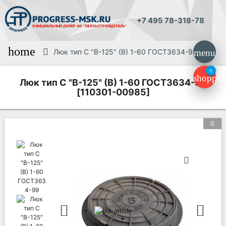
+7 495 78-318-78
ОФИЦИАЛЬНЫЙ ДИЛЕР
АО "СВЯЗЬСТРОЙДЕТАЛЬ"
home
Люк тип С "В-125" (В) 1-60 ГОСТ3634-99
menu
0
shoppin
Люк тип С "В-125" (В) 1-60 ГОСТ3634-99
[110301-00985]
0