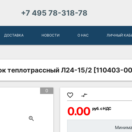
+7 495 78-318-78
ДОСТАВКА
НОВОСТИ
О НАС
ЛИЧНЫЙ КАБ
ок теплотрассный Л24-15/2 [110403-00
0
favorite_border
compare_arrows
0.00
руб. с НДС
Минимал