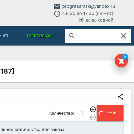
email
progressmsk@yandex.ru
access_time
с 8.30 до 17.30 (пн – пт)
сб-вс выходной
close
search
ИНЕТ
РАСПРОДАЖА
0
shopping_cart
187]
share
add_circle_outline
add_shopping_cart
Количество:
КУПИТЬ
remove_circle_outline
ьное количество для заказа: 1