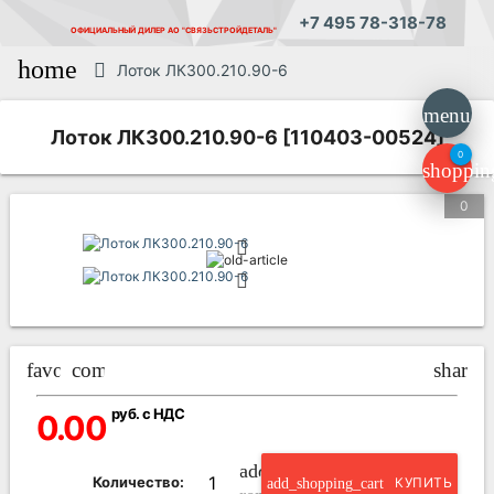
+7 495 78-318-78
ОФИЦИАЛЬНЫЙ ДИЛЕР
АО "СВЯЗЬСТРОЙДЕТАЛЬ"
home
Лоток ЛК300.210.90-6
menu
Лоток ЛК300.210.90-6 [110403-00524]
0
shoppin
0
favorite_border
compare_arrows
share
руб. с НДС
0.00
add_circle_outline
Количество:
add_shopping_cart
КУПИТЬ