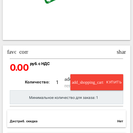
favorite_border
compare_arrows
share
руб. с НДС
0.00
add_circle_outline
Количество:
add_shopping_cart
КУПИТЬ
remove_circle_outline
Минимальное количество для заказа: 1
Дистриб. скидка
Нет