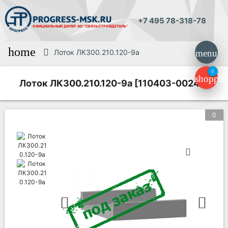
+7 495 78-318-78
ОФИЦИАЛЬНЫЙ ДИЛЕР
АО "СВЯЗЬСТРОЙДЕТАЛЬ"
home
Лоток ЛК300.210.120-9а
menu
0
shoppin
Лоток ЛК300.210.120-9а [110403-00240]
0