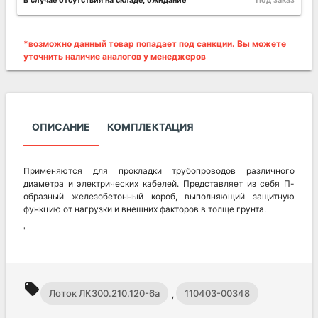
В случае отсутствия на складе, ожидание
Под заказ
*возможно данный товар попадает под санкции. Вы можете
уточнить наличие аналогов у менеджеров
ОПИСАНИЕ
КОМПЛЕКТАЦИЯ
Применяются для прокладки трубопроводов различного
диаметра и электрических кабелей. Представляет из себя П-
образный железобетонный короб, выполняющий защитную
функцию от нагрузки и внешних факторов в толще грунта.
"
local_offer
Лоток ЛК300.210.120-6а
110403-00348
,