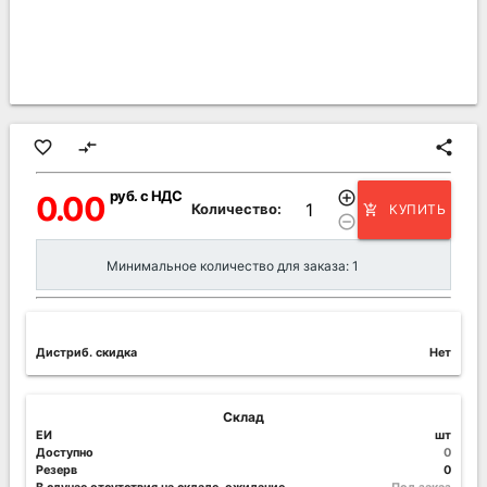
favorite_border
compare_arrows
share
руб. с НДС
add_circle_outline
0.00
Количество:
КУПИТЬ
add_shopping_cart
remove_circle_outline
Минимальное количество для заказа: 1
Дистриб. скидка
Нет
Склад
ЕИ
шт
Доступно
0
Резерв
0