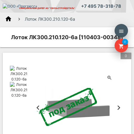
+7 495 78-318-78
ОФИЦИАЛЬНЫЙ ДИЛЕР
АО "СВЯЗЬСТРОЙДЕТАЛЬ"
home
Лоток ЛК300.210.120-6а
menu
Лоток ЛК300.210.120-6а [110403-00348]
0
shopping_cart
0