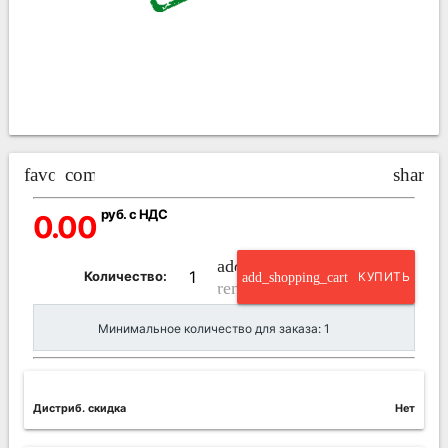
favorite_border
compare_arrows
share
руб. с НДС
0.00
add_circle_outline
Количество:
add_shopping_cart
КУПИТЬ
remove_circle_outline
Минимальное количество для заказа: 1
Дистриб. скидка
Нет