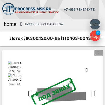
+7 495 78-318-78
ОФИЦИАЛЬНЫЙ ДИЛЕР
АО "СВЯЗЬСТРОЙДЕТАЛЬ"
home
Лоток ЛК300.120.60-6а
menu
0
shoppin
Лоток ЛК300.120.60-6а [110403-00430]
0