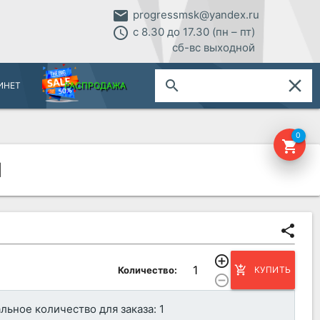
email
progressmsk@yandex.ru
access_time
с 8.30 до 17.30 (пн – пт)
сб-вс выходной
close
search
ИНЕТ
РАСПРОДАЖА
0
shopping_cart
]
share
add_circle_outline
add_shopping_cart
Количество:
КУПИТЬ
remove_circle_outline
ьное количество для заказа: 1