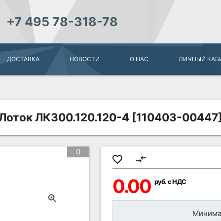
+7 495 78-318-78
ДОСТАВКА
НОВОСТИ
О НАС
ЛИЧНЫЙ КАБ
Лоток ЛК300.120.120-4 [110403-00447
0
favorite_border
compare_arrows
0.00
руб. с НДС
Минимал