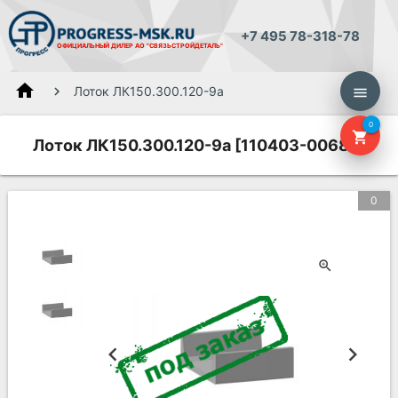
+7 495 78-318-78
ОФИЦИАЛЬНЫЙ ДИЛЕР
АО "СВЯЗЬСТРОЙДЕТАЛЬ"
home
Лоток ЛК150.300.120-9а
menu
0
shopping_cart
Лоток ЛК150.300.120-9а [110403-00684]
0