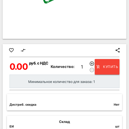
favorite_border
compare_arrows
share
руб. с НДС
add_circle_outline
0.00
Количество:
КУПИТЬ
add_shopping_cart
remove_circle_outline
Минимальное количество для заказа: 1
Дистриб. скидка
Нет
Склад
ЕИ
шт