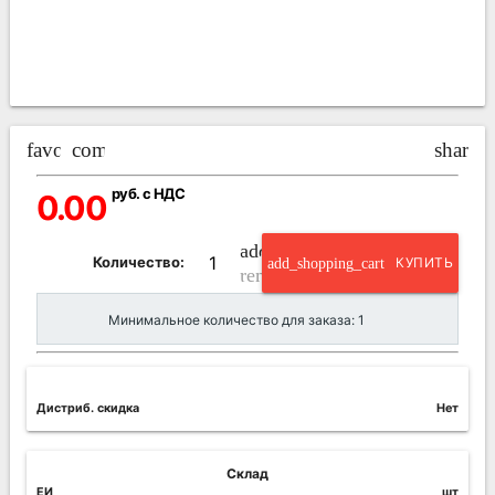
favorite_border
compare_arrows
share
руб. с НДС
0.00
add_circle_outline
Количество:
add_shopping_cart
КУПИТЬ
remove_circle_outline
Минимальное количество для заказа: 1
Дистриб. скидка
Нет
Склад
ЕИ
шт