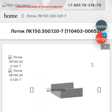
+7 495 78-318-78
ОФИЦИАЛЬНЫЙ ДИЛЕР
АО "СВЯЗЬСТРОЙДЕТАЛЬ"
home
Лоток ЛК150.300.120-7
menu
Лоток ЛК150.300.120-7 [110403-00652]
0
shoppin
0