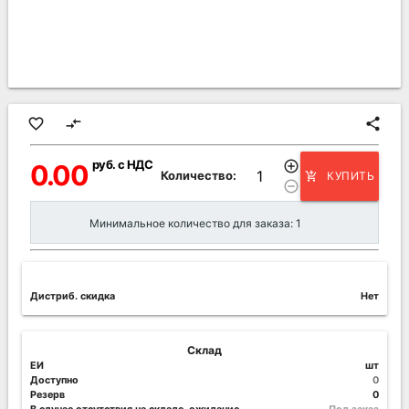
favorite_border
compare_arrows
share
руб. с НДС
add_circle_outline
0.00
Количество:
КУПИТЬ
add_shopping_cart
remove_circle_outline
Минимальное количество для заказа: 1
Дистриб. скидка
Нет
Склад
ЕИ
шт
Доступно
0
Резерв
0