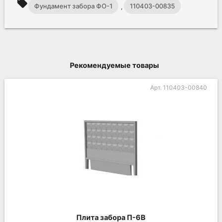
local_offer
Фундамент забора ФО-1
110403-00835
,
Рекомендуемые товары
Арт. 110403-00840
Плита забора П-6В