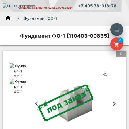
+7 495 78-318-78
ОФИЦИАЛЬНЫЙ ДИЛЕР
АО "СВЯЗЬСТРОЙДЕТАЛЬ"
home
Фундамент ФО-1
menu
Фундамент ФО-1 [110403-00835]
0
shopping_cart
0