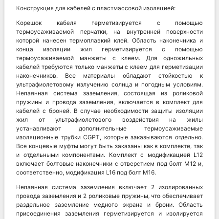
Конструкция для кабелей с пластмассовой изоляцией:
Корешок кабеля герметизируется с помощью
термоусаживаемой перчатки, на внутренней поверхности
которой нанесен термоплавкий клей. Область наконечника и
конца изоляции жил герметизируется с помощью
термоусаживаемой манжеты с клеем. Для одножильных
кабелей требуются только манжеты с клеем для герметизации
наконечников. Все материалы обладают стойкостью к
ультрафиолетовому излучению солнца и погодным условиям.
Непаянная система заземления, состоящая из роликовой
пружины и провода заземления, включается в комплект для
кабелей с броней. В случае необходимости защиты изоляции
жил от ультрафиолетового воздействия на жилы
устанавливают дополнительные термоусаживаемые
изоляционные трубки CGPT, которые заказываются отдельно.
Все концевые муфты могут быть заказаны как в комплекте, так
и отдельными компонентами. Комплект с модификацией L12
включает болтовые наконечники с отверстием под болт M12 и,
соответственно, модификация L16 под болт М16.
Непаянная система заземления включает 2 изолированных
провода заземления и 2 роликовые пружины, что обеспечивает
раздельное заземление медного экрана и брони. Область
присоединения заземления герметизируется и изолируется