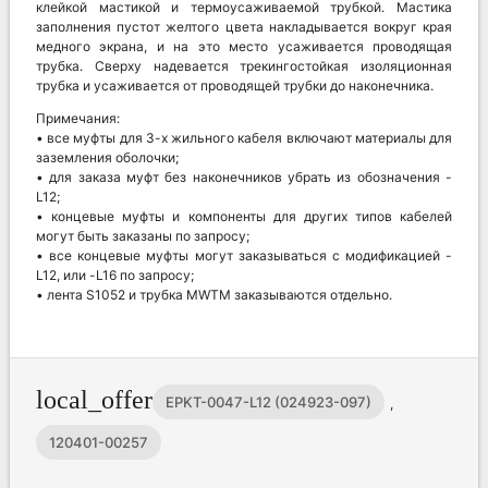
клейкой мастикой и термоусаживаемой трубкой. Мастика
заполнения пустот желтого цвета накладывается вокруг края
медного экрана, и на это место усаживается проводящая
трубка. Сверху надевается трекингостойкая изоляционная
трубка и усаживается от проводящей трубки до наконечника.
Примечания:
• все муфты для 3-х жильного кабеля включают материалы для
заземления оболочки;
• для заказа муфт без наконечников убрать из обозначения -
L12;
• концевые муфты и компоненты для других типов кабелей
могут быть заказаны по запросу;
• все концевые муфты могут заказываться с модификацией -
L12, или -L16 по запросу;
• лента S1052 и трубка MWTM заказываются отдельно.
local_offer
EPKT-0047-L12 (024923-097)
,
120401-00257