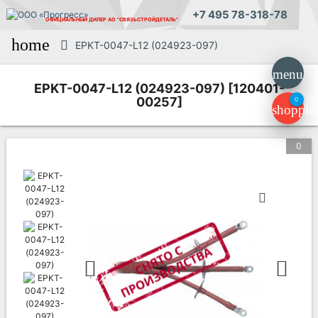
+7 495 78-318-78
ОФИЦИАЛЬНЫЙ ДИЛЕР
АО "СВЯЗЬСТРОЙДЕТАЛЬ"
home
EPKT-0047-L12 (024923-097)
menu
EPKT-0047-L12 (024923-097) [120401-
00257]
0
shoppin
0