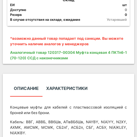
ЕИ
шт
Доступно
0
Резерв
0
В случае отсутствия на складе, ожидание
Устаревший
*возможно данный товар попадает под санкции. Вы можете
уточнить наличие аналогов у менеджеров
Аналогичный товар 120317-00304 Муфта концевая 4 ПКТпб-1
(70-120) ССД с наконечниками
ОПИСАНИЕ
ХАРАКТЕРИСТИКИ
Концевые муфты для кабелей с пластмассовой изоляцией с
броней или без брони.
Кабель: ВВГ, АВВБ, ВВбШв, АПвВБбШв, NAYBY, N(A)YY, N2XY,
AXMK, AMCMK, MCMK, СБ2лГ, АСБ2л, СБГ, АСБУ, N(A)KLEY,
N(A)KBY.