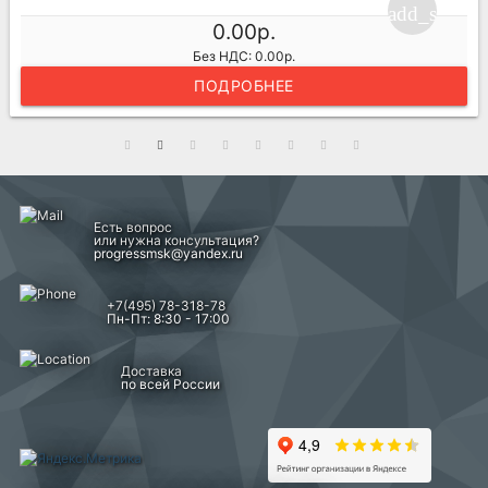
ng_cart
add_shoppi
0.00р.
Без НДС: 0.00р.
ПОДРОБНЕЕ
Есть вопрос
или нужна консультация?
progressmsk@yandex.ru
+7(495) 78-318-78
Пн-Пт: 8:30 - 17:00
Доставка
по всей России