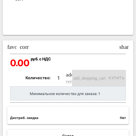
favorite_border
compare_arrows
share
руб. с НДС
0.00
add_circle_outline
Количество:
add_shopping_cart
КУПИТЬ
remove_circle_outline
Минимальное количество для заказа: 1
Дистриб. скидка
Нет
Склад