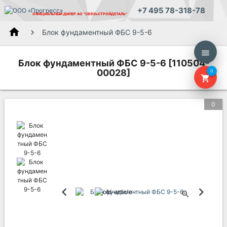
+7 495 78-318-78
ОФИЦИАЛЬНЫЙ ДИЛЕР
АО "СВЯЗЬСТРОЙДЕТАЛЬ"
home
Блок фундаментный ФБС 9-5-6
menu
Блок фундаментный ФБС 9-5-6 [110504-
00028]
0
shopping_cart
0