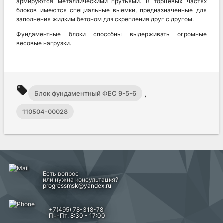
армируются металлическими прутьями. В торцевых частях
блоков имеются специальные выемки, предназначенные для
заполнения жидким бетоном для скрепления друг с другом.
Фундаментные блоки способны выдерживать огромные
весовые нагрузки.
local_offer
Блок фундаментный ФБС 9-5-6
,
110504-00028
Есть вопрос
или нужна консультация?
progressmsk@yandex.ru
+7(495) 78-318-78
Пн-Пт: 8:30 - 17:00