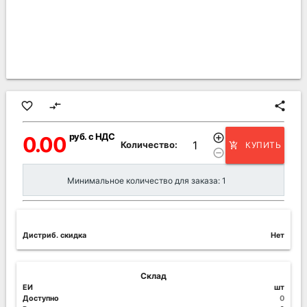
favorite_border
compare_arrows
share
руб. с НДС
add_circle_outline
0.00
Количество:
КУПИТЬ
add_shopping_cart
remove_circle_outline
Минимальное количество для заказа: 1
Дистриб. скидка
Нет
Склад
ЕИ
шт
Доступно
0