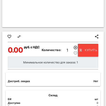
favorite_border
compare_arrows
share
руб. с НДС
add_circle_outline
0.00
Количество:
КУПИТЬ
add_shopping_cart
remove_circle_outline
Минимальное количество для заказа: 1
Дистриб. скидка
Нет
Склад
ЕИ
шт
Доступно
0