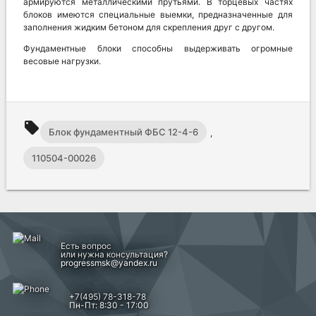
армируются металлическими прутьями. В торцевых частях
блоков имеются специальные выемки, предназначенные для
заполнения жидким бетоном для скрепления друг с другом.
Фундаментные блоки способны выдерживать огромные
весовые нагрузки.
local_offer
Блок фундаментный ФБС 12-4-6
,
110504-00026
Есть вопрос
или нужна консультация?
progressmsk@yandex.ru
+7(495) 78-318-78
Пн-Пт: 8:30 - 17:00