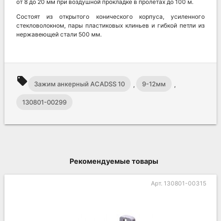
от 8 до 20 мм при воздушной прокладке в пролетах до 100 м.
Состоят из открытого конического корпуса, усиленного
стекловолокном, пары пластиковых клиньев и гибкой петли из
нержавеющей стали 500 мм.
local_offer
Зажим анкерный ACADSS 10
9-12мм
,
,
130801-00299
Рекомендуемые товары
Арт. 130801-00315