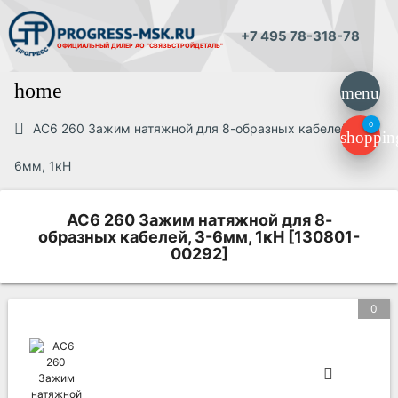
+7 495 78-318-78
ОФИЦИАЛЬНЫЙ ДИЛЕР
АО "СВЯЗЬСТРОЙДЕТАЛЬ"
home
menu
0
AC6 260 Зажим натяжной для 8-образных кабелей, 3-
shoppin
6мм, 1кН
AC6 260 Зажим натяжной для 8-
образных кабелей, 3-6мм, 1кН [130801-
00292]
0