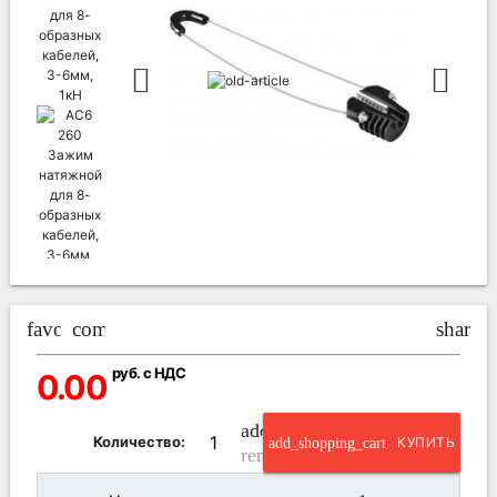
favorite_border
compare_arrows
share
руб. с НДС
0.00
add_circle_outline
Количество:
add_shopping_cart
КУПИТЬ
remove_circle_outline