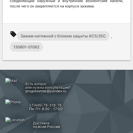
соединяющий наружный и внутренний абонентские кабели,
после чего он закрепляется на корпусе зажима.
local_offer
Зажим натяжной с блоком защиты AC5/35C
,
130801-01062
Есть вопрос
или нужна консультация?
progressmsk@yandex.ru
+7(495) 78-318-78
Пн-Пт: 8:30 - 17:00
Доставка
по всей России