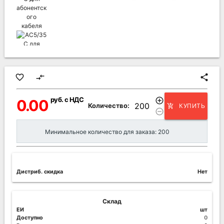
favorite_border
compare_arrows
share
руб. с НДС
add_circle_outline
0.00
Количество:
КУПИТЬ
add_shopping_cart
remove_circle_outline
Минимальное количество для заказа: 200
Дистриб. скидка
Нет
Склад
ЕИ
шт
Доступно
0