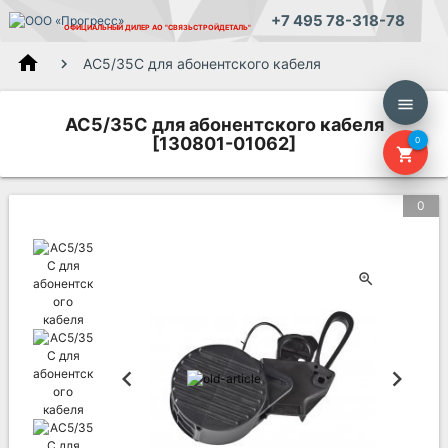
+7 495 78-318-78
ОФИЦИАЛЬНЫЙ ДИЛЕР
АО "СВЯЗЬСТРОЙДЕТАЛЬ"
home
AC5/35C для абонентского кабеля
menu
AC5/35C для абонентского кабеля
[130801-01062]
0
shopping_cart
0