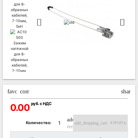
favorite_border
compare_arrows
share
руб. с НДС
0.00
add_circle_outline
Количество:
add_shopping_cart
КУПИТЬ
remove_circle_outline