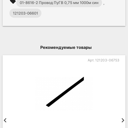
local_offer
01-8616-2 Провод ПуГВ 0,75 мм 1000м син
,
121203-06601
Рекомендуемые товары
Арт. 121203-06753