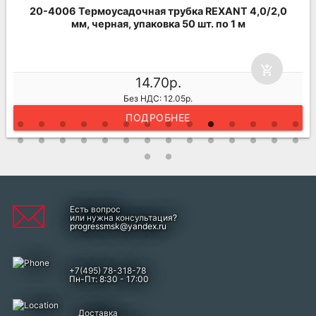
20-4006 Термоусадочная трубка REXANT 4,0/2,0
мм, черная, упаковка 50 шт. по 1 м
add_shopping_cart
14.70р.
Без НДС: 12.05р.
ПОДРОБНЕЕ
Есть вопрос
или нужна консультация?
progressmsk@yandex.ru
+7(495) 78-318-78
Пн-Пт: 8:30 - 17:00
Доставка