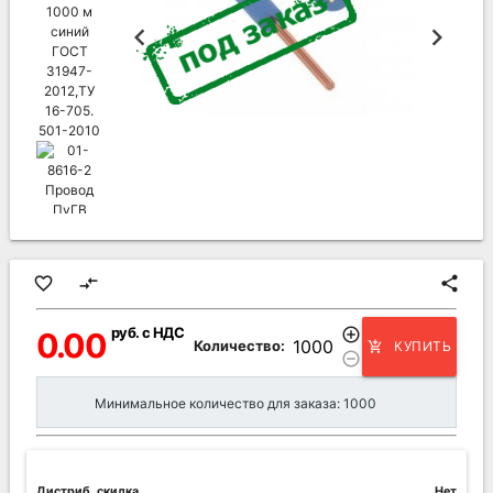
favorite_border
compare_arrows
share
руб. с НДС
add_circle_outline
0.00
Количество:
КУПИТЬ
add_shopping_cart
remove_circle_outline
Минимальное количество для заказа: 1000
Дистриб. скидка
Нет