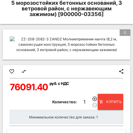
5 морозостойких бетонных оснований, 3
ветровой район, с нержавеющим
зажимом) [900000-03356]
0
favorite_border
compare_arrows
share
руб. с НДС
76091.40
add_circle_outline
Количество:
КУПИТЬ
add_shopping_cart
remove_circle_outline
Минимальное количество для заказа: 1