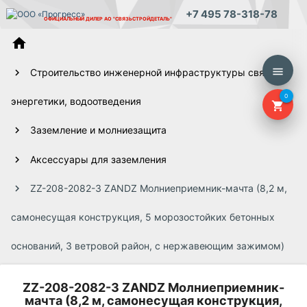
+7 495 78-318-78
ОФИЦИАЛЬНЫЙ ДИЛЕР
АО "СВЯЗЬСТРОЙДЕТАЛЬ"
home
menu
Строительство инженерной инфраструктуры связи,
0
энергетики, водоотведения
shopping_cart
Заземление и молниезащита
Аксессуары для заземления
ZZ-208-2082-3 ZANDZ Молниеприемник-мачта (8,2 м,
самонесущая конструкция, 5 морозостойких бетонных
оснований, 3 ветровой район, с нержавеющим зажимом)
ZZ-208-2082-3 ZANDZ Молниеприемник-
мачта (8,2 м, самонесущая конструкция,