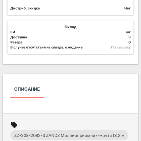
Дистриб. скидка
Нет
Склад
ЕИ
шт
Доступно
0
Резерв
0
В случае отсутствия на складе, ожидание
По запросу
ОПИСАНИЕ
local_offer
ZZ-208-2082-3 ZANDZ Молниеприемник-мачта (8,2 м