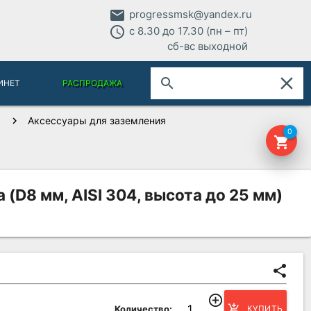
email
progressmsk@yandex.ru
access_time
с 8.30 до 17.30 (пн – пт)
сб-вс выходной
close
search
ИНЕТ
РАСПРОДАЖА
Аксессуары для заземления
0
shopping_cart
D8 мм, AISI 304, высота до 25 мм)
share
add_circle_outline
add_shopping_cart
Количество:
КУПИТЬ