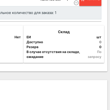
remove_circle_outline
ьное количество для заказа: 1
Склад
Нет
ЕИ
шт
Доступно
0
Резерв
0
В случае отсутствия на складе,
По
ожидание
запросу