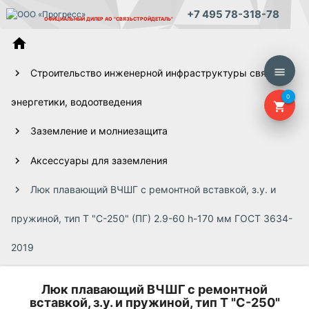
+7 495 78-318-78
ОФИЦИАЛЬНЫЙ ДИЛЕР
АО "СВЯЗЬСТРОЙДЕТАЛЬ"
home
menu
Строительство инженерной инфраструктуры связи,
0
энергетики, водоотведения
shopping_cart
Заземление и молниезащита
Аксессуары для заземления
Люк плавающий ВЧШГ с ремонтной вставкой, з.у. и
пружиной, тип Т "С-250" (ПГ) 2.9-60 h-170 мм ГОСТ 3634-
2019
Люк плавающий ВЧШГ с ремонтной
вставкой, з.у. и пружиной, тип Т "С-250"