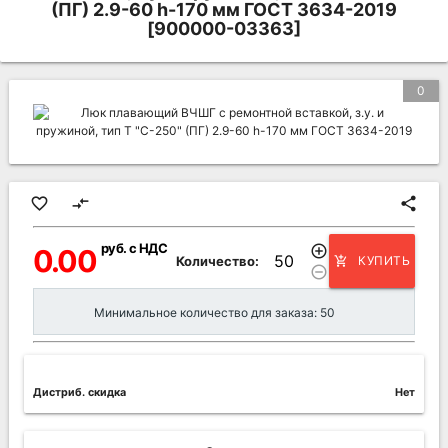
(ПГ) 2.9-60 h-170 мм ГОСТ 3634-2019
[900000-03363]
0
favorite_border
compare_arrows
share
руб. с НДС
add_circle_outline
0.00
Количество:
КУПИТЬ
add_shopping_cart
remove_circle_outline
Минимальное количество для заказа: 50
Дистриб. скидка
Нет