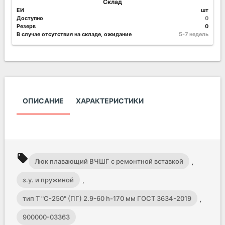
Склад
ЕИ
шт
Доступно
0
Резерв
0
В случае отсутствия на складе, ожидание
5-7 недель
ОПИСАНИЕ
ХАРАКТЕРИСТИКИ
local_offer
Люк плавающий ВЧШГ с ремонтной вставкой
,
з.у. и пружиной
,
тип Т "С-250" (ПГ) 2.9-60 h-170 мм ГОСТ 3634-2019
,
900000-03363