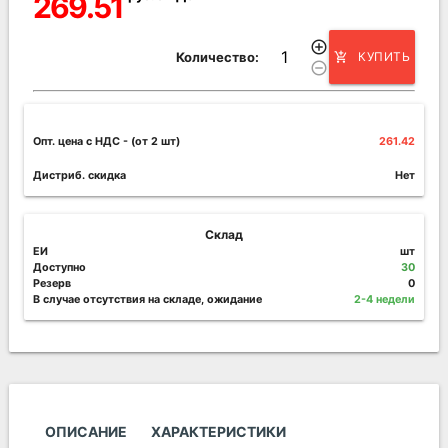
269.51
add_circle_outline
Количество:
КУПИТЬ
add_shopping_cart
remove_circle_outline
Опт. цена c НДС
- (от 2 шт)
261.42
Дистриб. скидка
Нет
Склад
ЕИ
шт
Доступно
30
Резерв
0
В случае отсутствия на складе, ожидание
2-4 недели
ОПИСАНИЕ
ХАРАКТЕРИСТИКИ