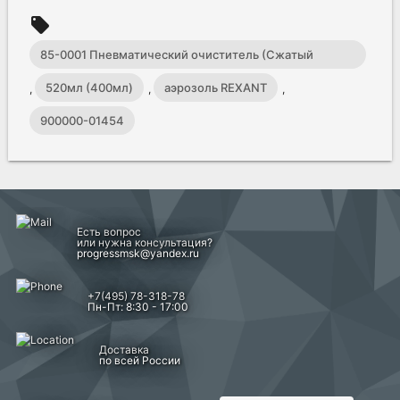
local_offer
85-0001 Пневматический очиститель (Сжатый
воздух) DUST OFF
520мл (400мл)
аэрозоль REXANT
,
,
,
900000-01454
Есть вопрос
или нужна консультация?
progressmsk@yandex.ru
+7(495) 78-318-78
Пн-Пт: 8:30 - 17:00
Доставка
по всей России