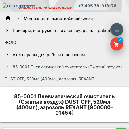
+7 495 78-318-78
ОФИЦИАЛЬНЫЙ ДИЛЕР
АО "СВЯЗЬСТРОЙДЕТАЛЬ"
home
Монтаж оптических кабелей связи
menu
Приборы, инструменты и аксессуары для работы
0
ВОЛС
shopping_cart
Аксессуары для работы с волокном
85-0001 Пневматический очиститель (Сжатый воздух)
DUST OFF, 520мл (400мл), аэрозоль REXANT
85-0001 Пневматический очиститель
(Сжатый воздух) DUST OFF, 520мл
(400мл), аэрозоль REXANT [900000-
01454]